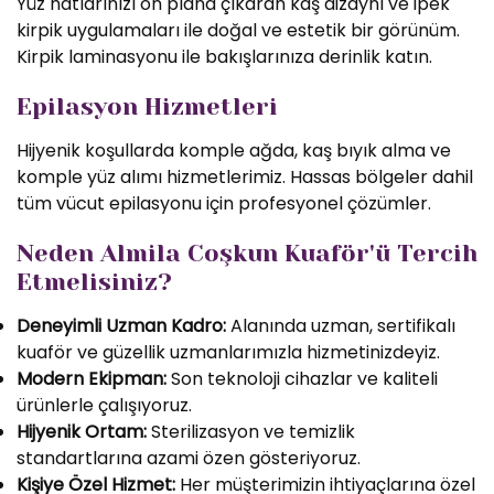
Yüz hatlarınızı ön plana çıkaran kaş dizaynı ve ipek
kirpik uygulamaları ile doğal ve estetik bir görünüm.
Kirpik laminasyonu ile bakışlarınıza derinlik katın.
Epilasyon Hizmetleri
Hijyenik koşullarda komple ağda, kaş bıyık alma ve
komple yüz alımı hizmetlerimiz. Hassas bölgeler dahil
tüm vücut epilasyonu için profesyonel çözümler.
Neden Almila Coşkun Kuaför'ü Tercih
Etmelisiniz?
Deneyimli Uzman Kadro:
Alanında uzman, sertifikalı
kuaför ve güzellik uzmanlarımızla hizmetinizdeyiz.
Modern Ekipman:
Son teknoloji cihazlar ve kaliteli
ürünlerle çalışıyoruz.
Hijyenik Ortam:
Sterilizasyon ve temizlik
standartlarına azami özen gösteriyoruz.
Kişiye Özel Hizmet:
Her müşterimizin ihtiyaçlarına özel