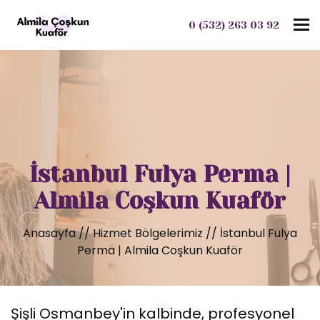
To
0 (532) 263 03 92
İstanbul Fulya Perma |
Almila Coşkun Kuaför
Anasayfa
//
Hizmet Bölgelerimiz
//
İstanbul Fulya
Perma | Almila Coşkun Kuaför
Şişli Osmanbey'in kalbinde, profesyonel