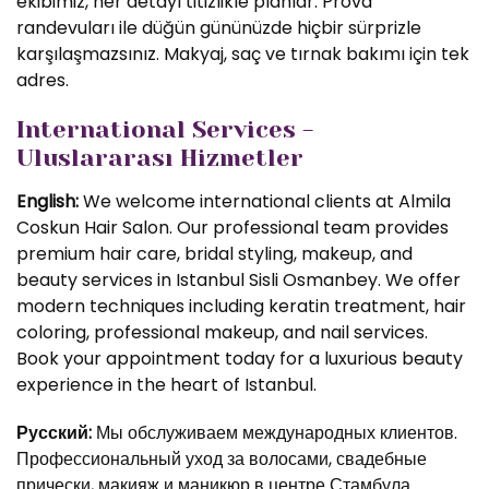
ekibimiz, her detayı titizlikle planlar. Prova
randevuları ile düğün gününüzde hiçbir sürprizle
karşılaşmazsınız. Makyaj, saç ve tırnak bakımı için tek
adres.
International Services -
Uluslararası Hizmetler
English:
We welcome international clients at Almila
Coskun Hair Salon. Our professional team provides
premium hair care, bridal styling, makeup, and
beauty services in Istanbul Sisli Osmanbey. We offer
modern techniques including keratin treatment, hair
coloring, professional makeup, and nail services.
Book your appointment today for a luxurious beauty
experience in the heart of Istanbul.
Русский:
Мы обслуживаем международных клиентов.
Профессиональный уход за волосами, свадебные
прически, макияж и маникюр в центре Стамбула.