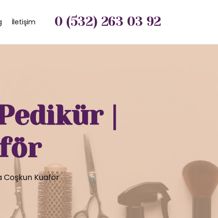
0 (532) 263 03 92
g
İletişim
Pedikür |
för
la Coşkun Kuaför