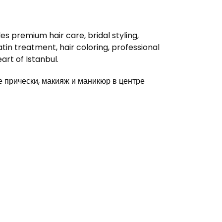
s premium hair care, bridal styling,
in treatment, hair coloring, professional
rt of Istanbul.
прически, макияж и маникюр в центре