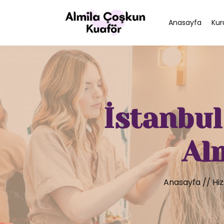
Anasayfa
Kur
İstanbul
Al
Anasayfa
//
Hi