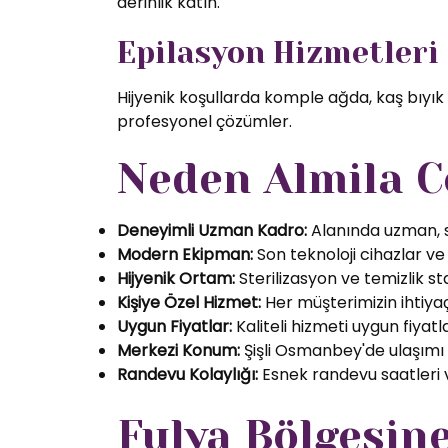
derinlik katın.
Epilasyon Hizmetleri
Hijyenik koşullarda komple ağda, kaş bıyık
profesyonel çözümler.
Neden Almila C
Deneyimli Uzman Kadro:
Alanında uzman, se
Modern Ekipman:
Son teknoloji cihazlar ve k
Hijyenik Ortam:
Sterilizasyon ve temizlik s
Kişiye Özel Hizmet:
Her müşterimizin ihtiyaç
Uygun Fiyatlar:
Kaliteli hizmeti uygun fiyatl
Merkezi Konum:
Şişli Osmanbey'de ulaşımı
Randevu Kolaylığı:
Esnek randevu saatleri ve
Fulya Bölgesin