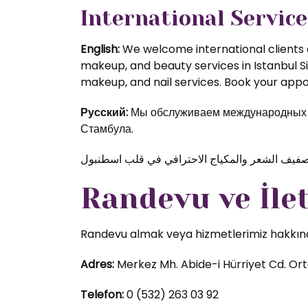
International Service
English:
We welcome international clients a
makeup, and beauty services in Istanbul S
makeup, and nail services. Book your appoi
Русский:
Мы обслуживаем международных кл
Стамбула.
Randevu ve İle
Randevu almak veya hizmetlerimiz hakkında d
Adres:
Merkez Mh. Abide-i Hürriyet Cd. Orta
Telefon:
0 (532) 263 03 92