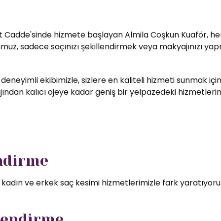
t Cadde'sinde hizmete başlayan Almila Coşkun Kuaför, her zi
umuz, sadece saçınızı şekillendirmek veya makyajınızı yapm
 deneyimli ekibimizle, sizlere en kaliteli hizmeti sunmak i
ndan kalıcı ojeye kadar geniş bir yelpazedeki hizmetlerimizd
endirme
l kadın ve erkek saç kesimi hizmetlerimizle fark yaratıyor
lendirme