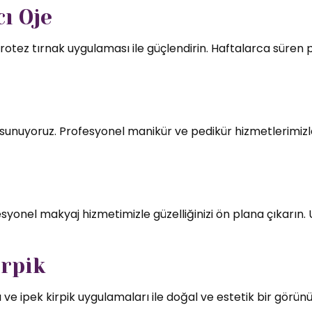
ı Oje
rotez tırnak uygulaması ile güçlendirin. Haftalarca süren par
mı sunuyoruz. Profesyonel manikür ve pedikür hizmetlerimizl
syonel makyaj hizmetimizle güzelliğinizi ön plana çıkarın.
irpik
 ve ipek kirpik uygulamaları ile doğal ve estetik bir görün