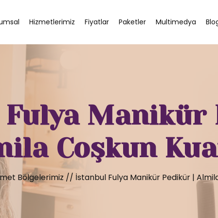
umsal
Hizmetlerimiz
Fiyatlar
Paketler
Multimedya
Blo
 Fulya Manikür 
mila Coşkun Kua
zmet Bölgelerimiz
//
İstanbul Fulya Manikür Pedikür | Almi