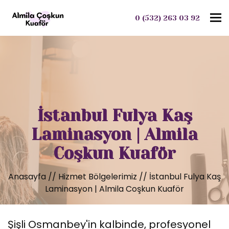
To
0 (532) 263 03 92
İstanbul Fulya Kaş
Laminasyon | Almila
Coşkun Kuaför
Anasayfa
//
Hizmet Bölgelerimiz
//
İstanbul Fulya Kaş
Laminasyon | Almila Coşkun Kuaför
Şişli Osmanbey'in kalbinde, profesyonel