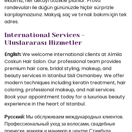
ekibimiz, her detayı titizlikle planlar. Prova
randevuları ile düğün gününüzde hiçbir sürprizle
karşılaşmazsınız. Makyaj, saç ve tırnak bakımı için tek
adres.
International Services -
Uluslararası Hizmetler
English:
We welcome international clients at Almila
Coskun Hair Salon. Our professional team provides
premium hair care, bridal styling, makeup, and
beauty services in Istanbul Sisli Osmanbey. We offer
modern techniques including keratin treatment, hair
coloring, professional makeup, and nail services.
Book your appointment today for a luxurious beauty
experience in the heart of Istanbul.
Русский:
Мы обслуживаем международных клиентов.
Профессиональный уход за волосами, свадебные
прически, макияж и маникюр в центре Стамбула.