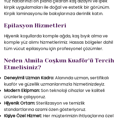
Yüz hatlarınızı ön plana çıkaran kaş dizaynı ve ipek
kirpik uygulamaları ile doğal ve estetik bir görünüm.
Kirpik laminasyonu ile bakışlarınıza derinlik katın.
Epilasyon Hizmetleri
Hijyenik koşullarda komple ağda, kaş bıyık alma ve
komple yüz alımı hizmetlerimiz. Hassas bölgeler dahil
tüm vücut epilasyonu için profesyonel çözümler.
Neden Almila Coşkun Kuaför'ü Tercih
Etmelisiniz?
Deneyimli Uzman Kadro:
Alanında uzman, sertifikalı
kuaför ve güzellik uzmanlarımızla hizmetinizdeyiz.
Modern Ekipman:
Son teknoloji cihazlar ve kaliteli
ürünlerle çalışıyoruz.
Hijyenik Ortam:
Sterilizasyon ve temizlik
standartlarına azami özen gösteriyoruz.
Kişiye Özel Hizmet:
Her müşterimizin ihtiyaçlarına özel