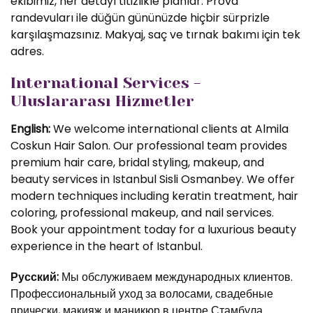
ekibimiz, her detayı titizlikle planlar. Prova
randevuları ile düğün gününüzde hiçbir sürprizle
karşılaşmazsınız. Makyaj, saç ve tırnak bakımı için tek
adres.
International Services -
Uluslararası Hizmetler
English:
We welcome international clients at Almila
Coskun Hair Salon. Our professional team provides
premium hair care, bridal styling, makeup, and
beauty services in Istanbul Sisli Osmanbey. We offer
modern techniques including keratin treatment, hair
coloring, professional makeup, and nail services.
Book your appointment today for a luxurious beauty
experience in the heart of Istanbul.
Русский:
Мы обслуживаем международных клиентов.
Профессиональный уход за волосами, свадебные
прически, макияж и маникюр в центре Стамбула.