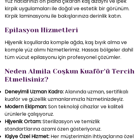
Yüz hatlarınızı ön plana çıkaran kaş dizaynı ve ipek
kirpik uygulamaları ile doğal ve estetik bir görünüm.
Kirpik laminasyonu ile bakışlarınıza derinlik katın.
Epilasyon Hizmetleri
Hijyenik koşullarda komple ağda, kaş bıyık alma ve
komple yüz alımı hizmetlerimiz. Hassas bölgeler dahil
tüm vücut epilasyonu için profesyonel çözümler.
Neden Almila Coşkun Kuaför'ü Tercih
Etmelisiniz?
Deneyimli Uzman Kadro:
Alanında uzman, sertifikalı
kuaför ve güzellik uzmanlarımızla hizmetinizdeyiz.
Modern Ekipman:
Son teknoloji cihazlar ve kaliteli
ürünlerle çalışıyoruz.
Hijyenik Ortam:
Sterilizasyon ve temizlik
standartlarına azami özen gösteriyoruz.
Kişiye Özel Hizmet:
Her müşterimizin ihtiyaçlarına özel