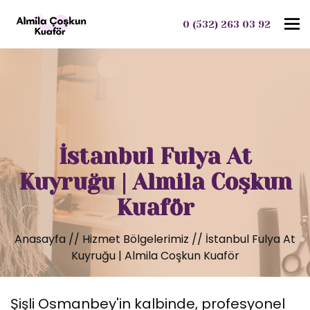
To
0 (532) 263 03 92
İstanbul Fulya At
Kuyruğu | Almila Coşkun
Kuaför
Anasayfa
//
Hizmet Bölgelerimiz
//
İstanbul Fulya At
Kuyruğu | Almila Coşkun Kuaför
Şişli Osmanbey'in kalbinde, profesyonel