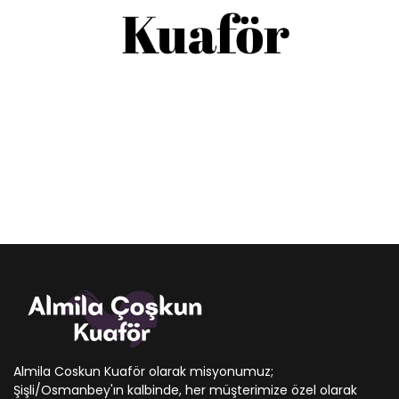
Almila Coskun Kuaför olarak misyonumuz;
Şişli/Osmanbey'ın kalbinde, her müşterimize özel olarak