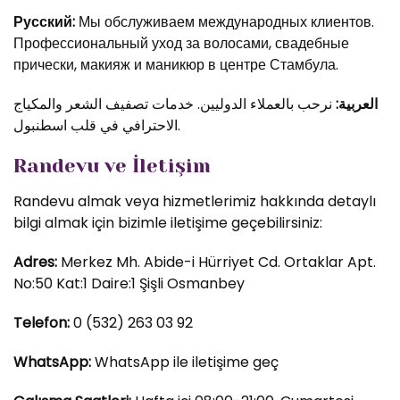
Русский:
Мы обслуживаем международных клиентов.
Профессиональный уход за волосами, свадебные
прически, макияж и маникюр в центре Стамбула.
العربية:
نرحب بالعملاء الدوليين. خدمات تصفيف الشعر والمكياج
الاحترافي في قلب اسطنبول.
Randevu ve İletişim
Randevu almak veya hizmetlerimiz hakkında detaylı
bilgi almak için bizimle iletişime geçebilirsiniz:
Adres:
Merkez Mh. Abide-i Hürriyet Cd. Ortaklar Apt.
No:50 Kat:1 Daire:1 Şişli Osmanbey
Telefon:
0 (532) 263 03 92
WhatsApp:
WhatsApp ile iletişime geç