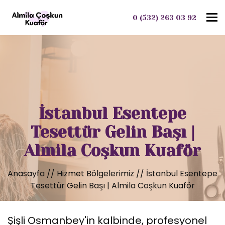
To
0 (532) 263 03 92
İstanbul Esentepe
Tesettür Gelin Başı |
Almila Coşkun Kuaför
Anasayfa
//
Hizmet Bölgelerimiz
//
İstanbul Esentepe
Tesettür Gelin Başı | Almila Coşkun Kuaför
Şişli Osmanbey'in kalbinde, profesyonel