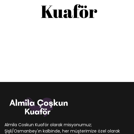
Almila Coskun Kuaför olarak misyonumuz;
Şişli/Osmanbey'ın kalbinde, her müşterimize özel olarak