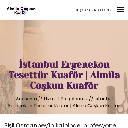
To
0 (532) 263 03 92
İstanbul Ergenekon
Tesettür Kuaför | Almila
Coşkun Kuaför
Anasayfa
//
Hizmet Bölgelerimiz
//
İstanbul
Ergenekon Tesettür Kuaför | Almila Coşkun Kuaför
Şişli Osmanbey'in kalbinde, profesyonel