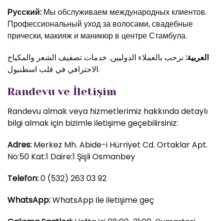
Русский:
Мы обслуживаем международных клиентов.
Профессиональный уход за волосами, свадебные
прически, макияж и маникюр в центре Стамбула.
العربية:
نرحب بالعملاء الدوليين. خدمات تصفيف الشعر والمكياج
الاحترافي في قلب اسطنبول.
Randevu ve İletişim
Randevu almak veya hizmetlerimiz hakkında detaylı
bilgi almak için bizimle iletişime geçebilirsiniz:
Adres:
Merkez Mh. Abide-i Hürriyet Cd. Ortaklar Apt.
No:50 Kat:1 Daire:1 Şişli Osmanbey
Telefon:
0 (532) 263 03 92
WhatsApp:
WhatsApp ile iletişime geç