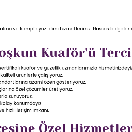
 alma ve komple yüz alımı hizmetlerimiz. Hassas bölgeler 
oşkun Kuaför'ü Terci
rtifikalı kuaför ve güzellik uzmanlarımızla hizmetinizdeyiz
aliteli ürünlerle çalışıyoruz.
tandartlarına azami özen gösteriyoruz.
larına özel çözümler üretiyoruz.
arla sunuyoruz.
 kolay konumdayız.
 hızlı iletişim imkanı.
esine Özel Hizmetle