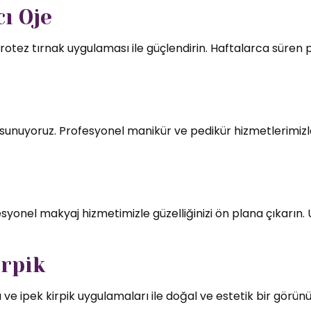
ı Oje
rotez tırnak uygulaması ile güçlendirin. Haftalarca süren par
mı sunuyoruz. Profesyonel manikür ve pedikür hizmetlerimizl
syonel makyaj hizmetimizle güzelliğinizi ön plana çıkarın.
irpik
 ve ipek kirpik uygulamaları ile doğal ve estetik bir görün