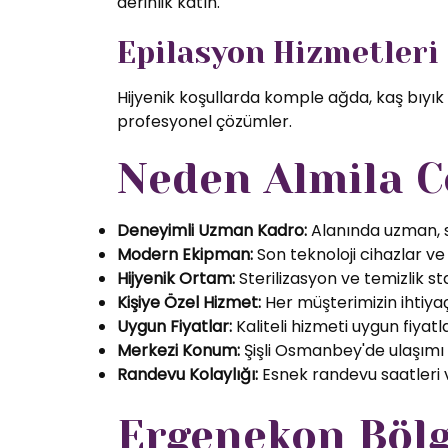
derinlik katın.
Epilasyon Hizmetleri
Hijyenik koşullarda komple ağda, kaş bıyık
profesyonel çözümler.
Neden Almila C
Deneyimli Uzman Kadro:
Alanında uzman, se
Modern Ekipman:
Son teknoloji cihazlar ve k
Hijyenik Ortam:
Sterilizasyon ve temizlik s
Kişiye Özel Hizmet:
Her müşterimizin ihtiyaç
Uygun Fiyatlar:
Kaliteli hizmeti uygun fiyatl
Merkezi Konum:
Şişli Osmanbey'de ulaşımı
Randevu Kolaylığı:
Esnek randevu saatleri ve
Ergenekon Bölg