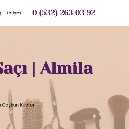
0 (532) 263 03 92
g
İletişim
açı | Almila
la Coşkun Kuaför