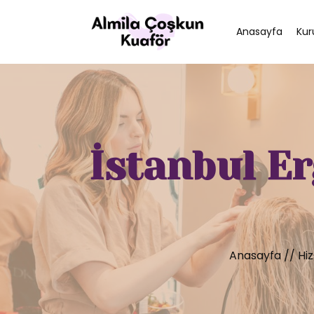
Anasayfa
Kur
İstanbul Er
Anasayfa
//
Hi