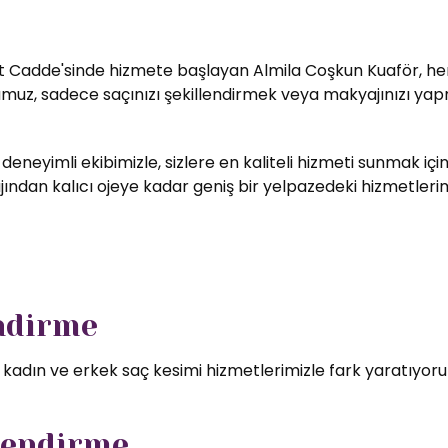
t Cadde'sinde hizmete başlayan Almila Coşkun Kuaför, her zi
umuz, sadece saçınızı şekillendirmek veya makyajınızı yapm
 deneyimli ekibimizle, sizlere en kaliteli hizmeti sunmak i
ndan kalıcı ojeye kadar geniş bir yelpazedeki hizmetlerimizd
endirme
l kadın ve erkek saç kesimi hizmetlerimizle fark yaratıyor
lendirme