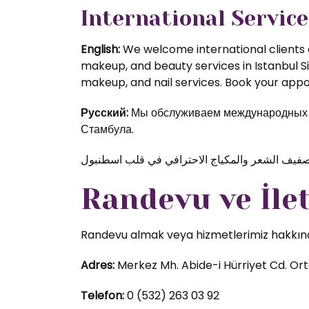
International Service
English:
We welcome international clients a
makeup, and beauty services in Istanbul S
makeup, and nail services. Book your appoi
Русский:
Мы обслуживаем международных кл
Стамбула.
Randevu ve İle
Randevu almak veya hizmetlerimiz hakkında d
Adres:
Merkez Mh. Abide-i Hürriyet Cd. Orta
Telefon:
0 (532) 263 03 92