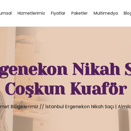
umsal
Hizmetlerimiz
Fiyatlar
Paketler
Multimedya
Blo
genekon Nikah S
Coşkun Kuaför
zmet Bölgelerimiz
//
İstanbul Ergenekon Nikah Saçı | Almi