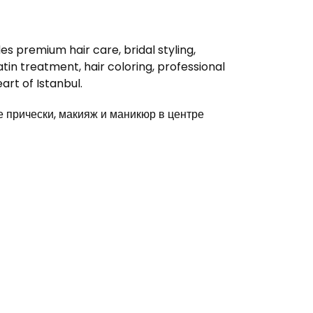
s premium hair care, bridal styling,
in treatment, hair coloring, professional
rt of Istanbul.
прически, макияж и маникюр в центре