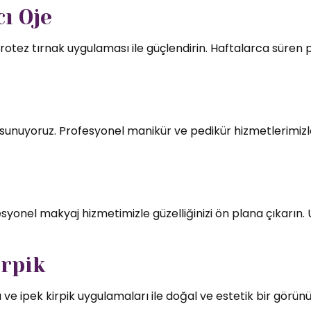
ı Oje
rotez tırnak uygulaması ile güçlendirin. Haftalarca süren par
mı sunuyoruz. Profesyonel manikür ve pedikür hizmetlerimizl
syonel makyaj hizmetimizle güzelliğinizi ön plana çıkarın.
irpik
 ve ipek kirpik uygulamaları ile doğal ve estetik bir görün