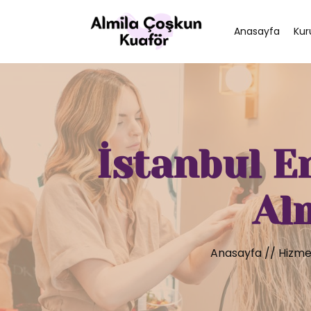
Anasayfa
Kur
İstanbul E
Al
Anasayfa
//
Hizme