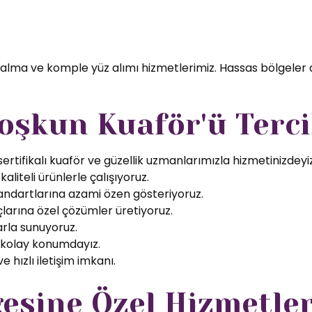
 alma ve komple yüz alımı hizmetlerimiz. Hassas bölgeler 
oşkun Kuaför'ü Terci
rtifikalı kuaför ve güzellik uzmanlarımızla hizmetinizdeyiz
aliteli ürünlerle çalışıyoruz.
tandartlarına azami özen gösteriyoruz.
larına özel çözümler üretiyoruz.
arla sunuyoruz.
 kolay konumdayız.
 hızlı iletişim imkanı.
esine Özel Hizmetle