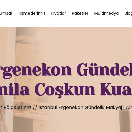
umsal
Hizmetlerimiz
Fiyatlar
Paketler
Multimedya
Blo
rgenekon Gündel
mila Coşkun Kua
t Bölgelerimiz
//
İstanbul Ergenekon Gündelik Makyaj | Al