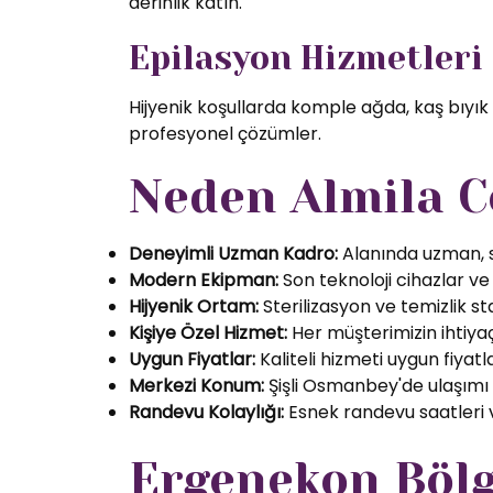
derinlik katın.
Epilasyon Hizmetleri
Hijyenik koşullarda komple ağda, kaş bıyık
profesyonel çözümler.
Neden Almila C
Deneyimli Uzman Kadro:
Alanında uzman, se
Modern Ekipman:
Son teknoloji cihazlar ve k
Hijyenik Ortam:
Sterilizasyon ve temizlik s
Kişiye Özel Hizmet:
Her müşterimizin ihtiyaç
Uygun Fiyatlar:
Kaliteli hizmeti uygun fiyatl
Merkezi Konum:
Şişli Osmanbey'de ulaşımı
Randevu Kolaylığı:
Esnek randevu saatleri ve
Ergenekon Bölg