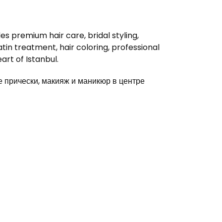
s premium hair care, bridal styling,
in treatment, hair coloring, professional
rt of Istanbul.
прически, макияж и маникюр в центре