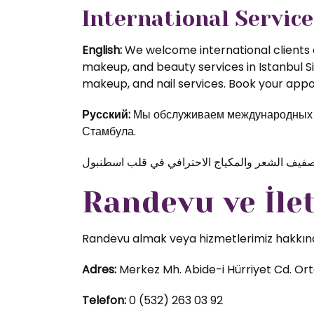
International Service
English:
We welcome international clients a
makeup, and beauty services in Istanbul S
makeup, and nail services. Book your appoi
Русский:
Мы обслуживаем международных кл
Стамбула.
Randevu ve İle
Randevu almak veya hizmetlerimiz hakkında d
Adres:
Merkez Mh. Abide-i Hürriyet Cd. Orta
Telefon:
0 (532) 263 03 92