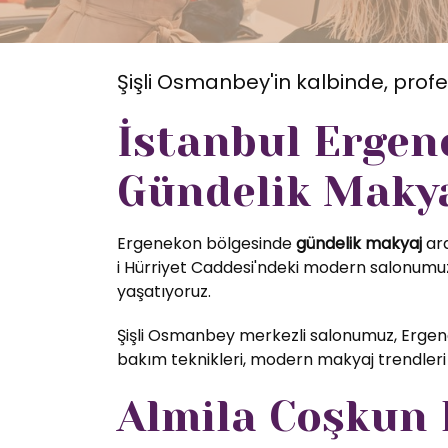
Şişli Osmanbey'in kalbinde, profe
İstanbul Ergen
Gündelik Makya
Ergenekon bölgesinde
gündelik makyaj
ara
i Hürriyet Caddesi'ndeki modern salonumuzd
yaşatıyoruz.
Şişli Osmanbey merkezli salonumuz, Ergene
bakım teknikleri, modern makyaj trendleri 
Almila Coşkun K