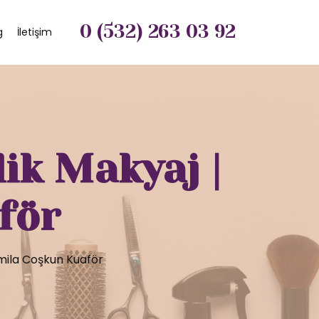
0 (532) 263 03 92
g
İletişim
ik Makyaj |
för
mila Coşkun Kuaför