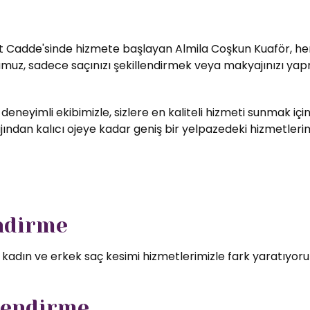
t Cadde'sinde hizmete başlayan Almila Coşkun Kuaför, her zi
umuz, sadece saçınızı şekillendirmek veya makyajınızı yapm
 deneyimli ekibimizle, sizlere en kaliteli hizmeti sunmak i
ndan kalıcı ojeye kadar geniş bir yelpazedeki hizmetlerimizd
endirme
l kadın ve erkek saç kesimi hizmetlerimizle fark yaratıyor
lendirme