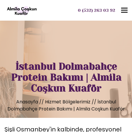
To
0 (532) 263 03 92
İstanbul Dolmabahçe
Protein Bakımı | Almila
Coşkun Kuaför
Anasayfa
//
Hizmet Bölgelerimiz
//
İstanbul
Dolmabahçe Protein Bakımı | Almila Coşkun Kuaför
Şişli Osmanbey'in kalbinde, profesyonel