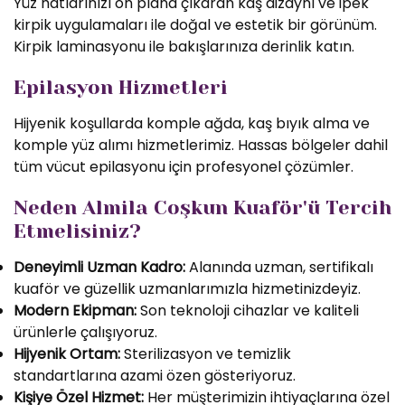
Yüz hatlarınızı ön plana çıkaran kaş dizaynı ve ipek
kirpik uygulamaları ile doğal ve estetik bir görünüm.
Kirpik laminasyonu ile bakışlarınıza derinlik katın.
Epilasyon Hizmetleri
Hijyenik koşullarda komple ağda, kaş bıyık alma ve
komple yüz alımı hizmetlerimiz. Hassas bölgeler dahil
tüm vücut epilasyonu için profesyonel çözümler.
Neden Almila Coşkun Kuaför'ü Tercih
Etmelisiniz?
Deneyimli Uzman Kadro:
Alanında uzman, sertifikalı
kuaför ve güzellik uzmanlarımızla hizmetinizdeyiz.
Modern Ekipman:
Son teknoloji cihazlar ve kaliteli
ürünlerle çalışıyoruz.
Hijyenik Ortam:
Sterilizasyon ve temizlik
standartlarına azami özen gösteriyoruz.
Kişiye Özel Hizmet:
Her müşterimizin ihtiyaçlarına özel