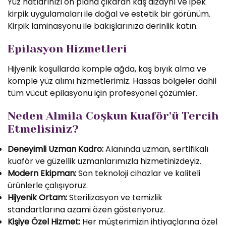
Yüz hatlarınızı ön plana çıkaran kaş dizaynı ve ipek
kirpik uygulamaları ile doğal ve estetik bir görünüm.
Kirpik laminasyonu ile bakışlarınıza derinlik katın.
Epilasyon Hizmetleri
Hijyenik koşullarda komple ağda, kaş bıyık alma ve
komple yüz alımı hizmetlerimiz. Hassas bölgeler dahil
tüm vücut epilasyonu için profesyonel çözümler.
Neden Almila Coşkun Kuaför'ü Tercih
Etmelisiniz?
Deneyimli Uzman Kadro:
Alanında uzman, sertifikalı
kuaför ve güzellik uzmanlarımızla hizmetinizdeyiz.
Modern Ekipman:
Son teknoloji cihazlar ve kaliteli
ürünlerle çalışıyoruz.
Hijyenik Ortam:
Sterilizasyon ve temizlik
standartlarına azami özen gösteriyoruz.
Kişiye Özel Hizmet:
Her müşterimizin ihtiyaçlarına özel