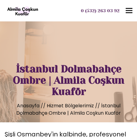
To
0 (532) 263 03 92
İstanbul Dolmabahçe
Ombre | Almila Coşkun
Kuaför
Anasayfa
//
Hizmet Bölgelerimiz
//
İstanbul
Dolmabahçe Ombre | Almila Coşkun Kuaför
Şişli Osmanbey'in kalbinde, profesyonel