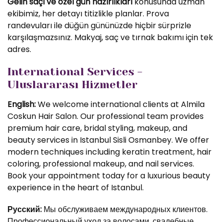
Gelin saçı ve özel gün hazırlıkları
konusunda uzman
ekibimiz, her detayı titizlikle planlar. Prova
randevuları ile düğün gününüzde hiçbir sürprizle
karşılaşmazsınız. Makyaj, saç ve tırnak bakımı için tek
adres.
International Services -
Uluslararası Hizmetler
English:
We welcome international clients at Almila
Coskun Hair Salon. Our professional team provides
premium hair care, bridal styling, makeup, and
beauty services in Istanbul Sisli Osmanbey. We offer
modern techniques including keratin treatment, hair
coloring, professional makeup, and nail services.
Book your appointment today for a luxurious beauty
experience in the heart of Istanbul.
Русский:
Мы обслуживаем международных клиентов.
Профессиональный уход за волосами, свадебные