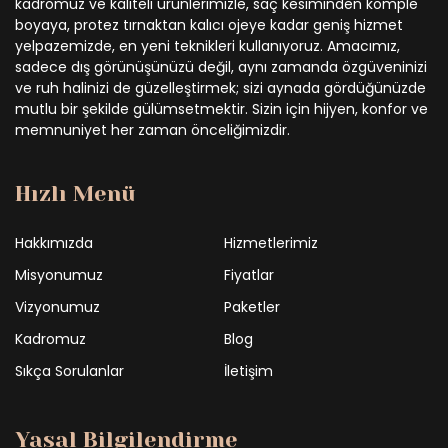
kadromuz ve kaliteli ürünlerimizle, saç kesiminden komple
boyaya, protez tırnaktan kalıcı ojeye kadar geniş hizmet
yelpazemizde, en yeni teknikleri kullanıyoruz. Amacımız,
sadece dış görünüşünüzü değil, aynı zamanda özgüveninizi
ve ruh halinizi de güzelleştirmek; sizi aynada gördüğünüzde
mutlu bir şekilde gülümsetmektir. Sizin için hijyen, konfor ve
memnuniyet her zaman önceliğimizdir.
Hızlı Menü
Hakkımızda
Hizmetlerimiz
Misyonumuz
Fiyatlar
Vizyonumuz
Paketler
Kadromuz
Blog
Sıkça Sorulanlar
İletişim
Yasal Bilgilendirme