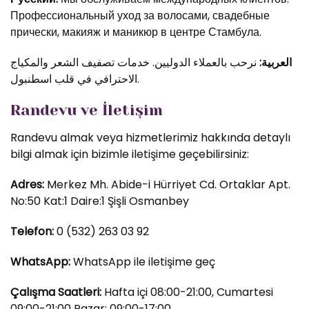
Профессиональный уход за волосами, свадебные
прически, макияж и маникюр в центре Стамбула.
العربية:
نرحب بالعملاء الدوليين. خدمات تصفيف الشعر والمكياج
الاحترافي في قلب اسطنبول.
Randevu ve İletişim
Randevu almak veya hizmetlerimiz hakkında detaylı
bilgi almak için bizimle iletişime geçebilirsiniz:
Adres:
Merkez Mh. Abide-i Hürriyet Cd. Ortaklar Apt.
No:50 Kat:1 Daire:1 Şişli Osmanbey
Telefon:
0 (532) 263 03 92
WhatsApp:
WhatsApp ile iletişime geç
Çalışma Saatleri:
Hafta içi 08:00-21:00, Cumartesi
09:00-21:00 Pazar: 09:00-17:00