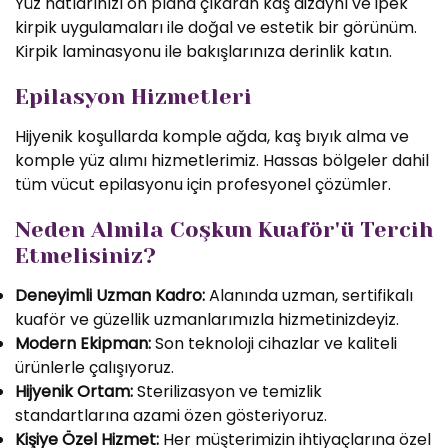
Yüz hatlarınızı ön plana çıkaran kaş dizaynı ve ipek
kirpik uygulamaları ile doğal ve estetik bir görünüm.
Kirpik laminasyonu ile bakışlarınıza derinlik katın.
Epilasyon Hizmetleri
Hijyenik koşullarda komple ağda, kaş bıyık alma ve
komple yüz alımı hizmetlerimiz. Hassas bölgeler dahil
tüm vücut epilasyonu için profesyonel çözümler.
Neden Almila Coşkun Kuaför'ü Tercih
Etmelisiniz?
Deneyimli Uzman Kadro:
Alanında uzman, sertifikalı
kuaför ve güzellik uzmanlarımızla hizmetinizdeyiz.
Modern Ekipman:
Son teknoloji cihazlar ve kaliteli
ürünlerle çalışıyoruz.
Hijyenik Ortam:
Sterilizasyon ve temizlik
standartlarına azami özen gösteriyoruz.
Kişiye Özel Hizmet:
Her müşterimizin ihtiyaçlarına özel