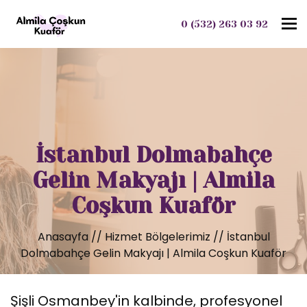
To
0 (532) 263 03 92
İstanbul Dolmabahçe
Gelin Makyajı | Almila
Coşkun Kuaför
Anasayfa
//
Hizmet Bölgelerimiz
//
İstanbul
Dolmabahçe Gelin Makyajı | Almila Coşkun Kuaför
Şişli Osmanbey'in kalbinde, profesyonel