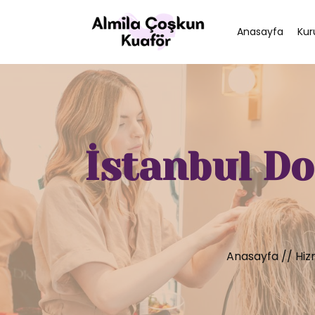
Anasayfa
Kur
İstanbul Do
Anasayfa
//
Hiz