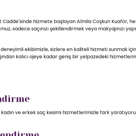
t Cadde'sinde hizmete başlayan Almila Coşkun Kuaför, her zi
umuz, sadece saçınızı şekillendirmek veya makyajınızı yapm
 deneyimli ekibimizle, sizlere en kaliteli hizmeti sunmak i
ndan kalıcı ojeye kadar geniş bir yelpazedeki hizmetlerimizd
endirme
l kadın ve erkek saç kesimi hizmetlerimizle fark yaratıyor
lendirme