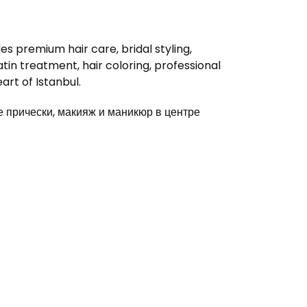
s premium hair care, bridal styling,
in treatment, hair coloring, professional
rt of Istanbul.
прически, макияж и маникюр в центре