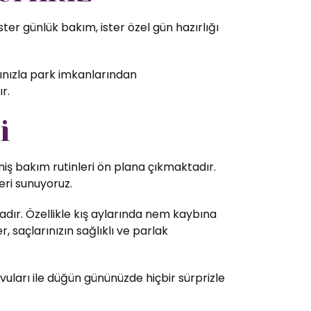
er günlük bakım, ister özel gün hazırlığı
cınızla park imkanlarından
r.
i
lmiş bakım rutinleri ön plana çıkmaktadır.
eri sunuyoruz.
dır. Özellikle kış aylarında nem kaybına
 saçlarınızın sağlıklı ve parlak
vuları ile düğün gününüzde hiçbir sürprizle