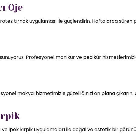
ı Oje
rotez tırnak uygulaması ile güçlendirin. Haftalarca süren par
mı sunuyoruz. Profesyonel manikür ve pedikür hizmetlerimizl
syonel makyaj hizmetimizle güzelliğinizi ön plana çıkarın.
irpik
 ve ipek kirpik uygulamaları ile doğal ve estetik bir görün