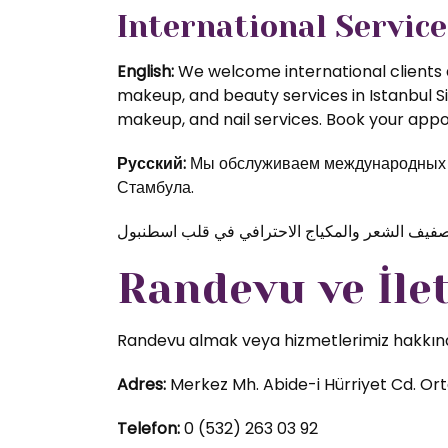
International Service
English:
We welcome international clients a
makeup, and beauty services in Istanbul S
makeup, and nail services. Book your appoi
Русский:
Мы обслуживаем международных кл
Стамбула.
Randevu ve İle
Randevu almak veya hizmetlerimiz hakkında d
Adres:
Merkez Mh. Abide-i Hürriyet Cd. Orta
Telefon:
0 (532) 263 03 92