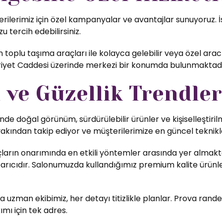
rimiz için özel kampanyalar ve avantajlar sunuyoruz. İst
u tercih edebilirsiniz.
oplu taşıma araçları ile kolayca gelebilir veya özel ara
ürriyet Caddesi üzerinde merkezi bir konumda bulunmaktadı
ve Güzellik Trendler
nde doğal görünüm, sürdürülebilir ürünler ve kişiselleştiri
yakından takip ediyor ve müşterilerimize en güncel teknikl
ların onarımında en etkili yöntemler arasında yer almakta
rıcıdır. Salonumuzda kullandığımız premium kalite ürünler,
uzman ekibimiz, her detayı titizlikle planlar. Prova rande
ımı için tek adres.