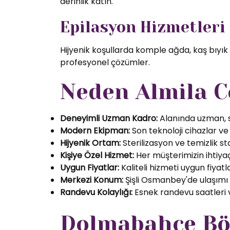
derinlik katın.
Epilasyon Hizmetleri
Hijyenik koşullarda komple ağda, kaş bıyık
profesyonel çözümler.
Neden Almila C
Deneyimli Uzman Kadro:
Alanında uzman, se
Modern Ekipman:
Son teknoloji cihazlar ve k
Hijyenik Ortam:
Sterilizasyon ve temizlik s
Kişiye Özel Hizmet:
Her müşterimizin ihtiyaç
Uygun Fiyatlar:
Kaliteli hizmeti uygun fiyatl
Merkezi Konum:
Şişli Osmanbey'de ulaşımı
Randevu Kolaylığı:
Esnek randevu saatleri ve
Dolmabahçe Böl