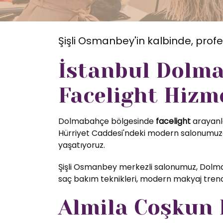
Şişli Osmanbey'in kalbinde, profe
İstanbul Dolma
Facelight Hizm
Dolmabahçe bölgesinde
facelight
arayanla
Hürriyet Caddesi'ndeki modern salonumuzda
yaşatıyoruz.
Şişli Osmanbey merkezli salonumuz, Dolma
saç bakım teknikleri, modern makyaj trendl
Almila Coşkun K