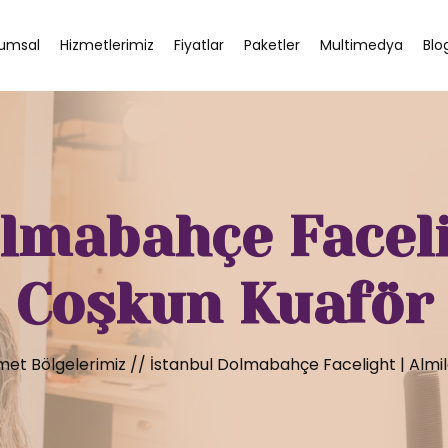
umsal
Hizmetlerimiz
Fiyatlar
Paketler
Multimedya
Blo
lmabahçe Faceli
Coşkun Kuaför
met Bölgelerimiz
//
İstanbul Dolmabahçe Facelight | Almi