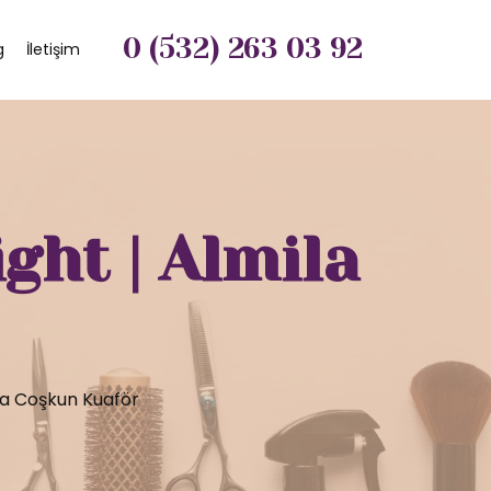
0 (532) 263 03 92
g
İletişim
ght | Almila
la Coşkun Kuaför