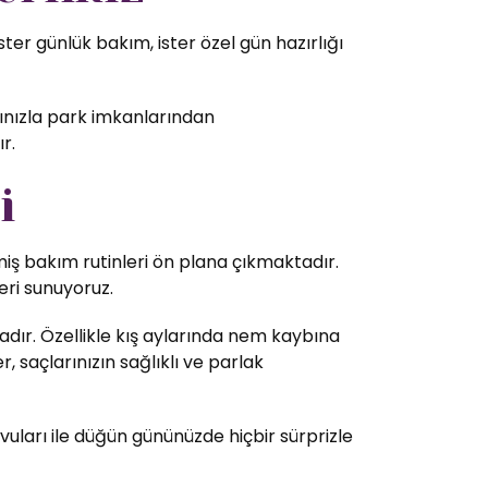
er günlük bakım, ister özel gün hazırlığı
cınızla park imkanlarından
r.
i
lmiş bakım rutinleri ön plana çıkmaktadır.
eri sunuyoruz.
dır. Özellikle kış aylarında nem kaybına
 saçlarınızın sağlıklı ve parlak
vuları ile düğün gününüzde hiçbir sürprizle