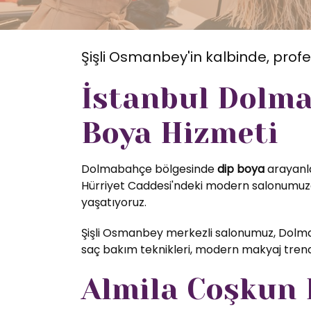
Şişli Osmanbey'in kalbinde, profe
İstanbul Dolma
Boya Hizmeti
Dolmabahçe bölgesinde
dip boya
arayanla
Hürriyet Caddesi'ndeki modern salonumuzda
yaşatıyoruz.
Şişli Osmanbey merkezli salonumuz, Dolma
saç bakım teknikleri, modern makyaj trendl
Almila Coşkun K