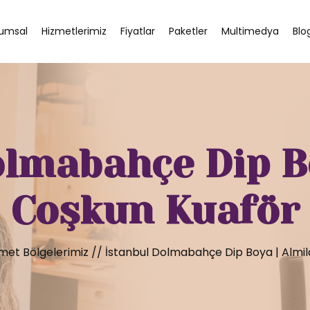
umsal
Hizmetlerimiz
Fiyatlar
Paketler
Multimedya
Blo
olmabahçe Dip Bo
Coşkun Kuaför
met Bölgelerimiz
//
İstanbul Dolmabahçe Dip Boya | Almi