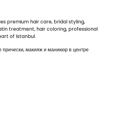
s premium hair care, bridal styling,
in treatment, hair coloring, professional
rt of Istanbul.
прически, макияж и маникюр в центре