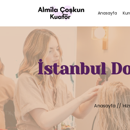
Anasayfa
Kur
İstanbul D
Anasayfa
//
Hiz