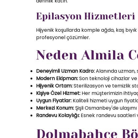
derinlik katın.
Epilasyon Hizmetleri
Hijyenik koşullarda komple ağda, kaş bıyık
profesyonel çözümler.
Neden Almila C
Deneyimli Uzman Kadro:
Alanında uzman, se
Modern Ekipman:
Son teknoloji cihazlar ve k
Hijyenik Ortam:
Sterilizasyon ve temizlik s
Kişiye Özel Hizmet:
Her müşterimizin ihtiyaç
Uygun Fiyatlar:
Kaliteli hizmeti uygun fiyatl
Merkezi Konum:
Şişli Osmanbey'de ulaşımı
Randevu Kolaylığı:
Esnek randevu saatleri ve
Dolmabahçe Böl