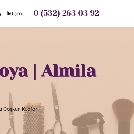
0 (532) 263 03 92
g
İletişim
ya | Almila
la Coşkun Kuaför