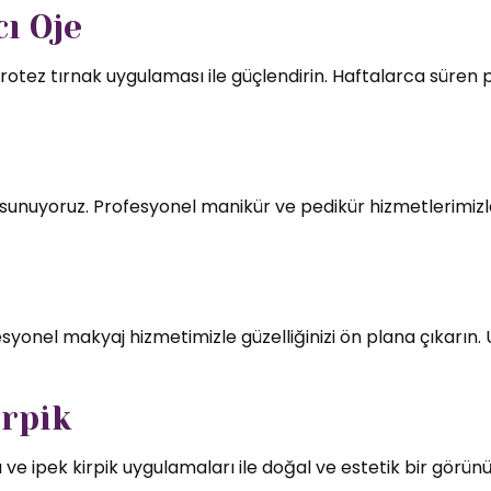
ı Oje
rotez tırnak uygulaması ile güçlendirin. Haftalarca süren par
mı sunuyoruz. Profesyonel manikür ve pedikür hizmetlerimizl
syonel makyaj hizmetimizle güzelliğinizi ön plana çıkarın.
irpik
 ve ipek kirpik uygulamaları ile doğal ve estetik bir görün