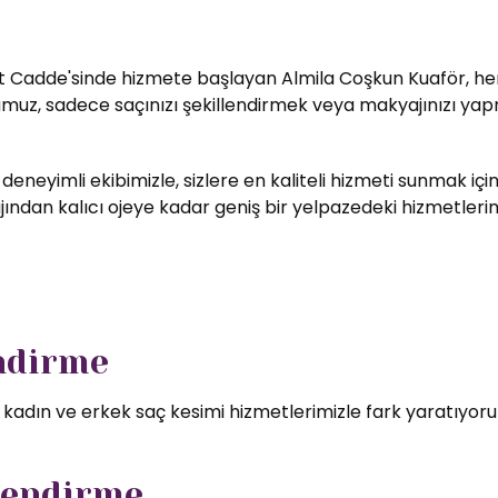
t Cadde'sinde hizmete başlayan Almila Coşkun Kuaför, her zi
umuz, sadece saçınızı şekillendirmek veya makyajınızı yapm
 deneyimli ekibimizle, sizlere en kaliteli hizmeti sunmak i
ndan kalıcı ojeye kadar geniş bir yelpazedeki hizmetlerimizd
endirme
l kadın ve erkek saç kesimi hizmetlerimizle fark yaratıyor
lendirme