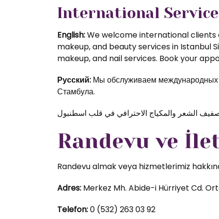
International Service
English:
We welcome international clients a
makeup, and beauty services in Istanbul S
makeup, and nail services. Book your appoi
Русский:
Мы обслуживаем международных кл
Стамбула.
Randevu ve İle
Randevu almak veya hizmetlerimiz hakkında d
Adres:
Merkez Mh. Abide-i Hürriyet Cd. Orta
Telefon:
0 (532) 263 03 92