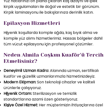
Yüz hatlarınızı ön plana çıkaran kaş dizaynı ve ipek
kirpik uygulamaları ile doğal ve estetik bir görünüm.
Kirpik laminasyonu ile bakışlarınıza derinlik katın.
Epilasyon Hizmetleri
Hijyenik koşullarda komple ağda, kaş bıyık alma ve
komple yüz alımı hizmetlerimiz. Hassas bölgeler dahil
tüm vücut epilasyonu için profesyonel çözümler.
Neden Almila Coşkun Kuaför'ü Tercih
Etmelisiniz?
Deneyimli Uzman Kadro:
Alanında uzman, sertifikalı
kuaför ve güzellik uzmanlarımızla hizmetinizdeyiz.
Modern Ekipman:
Son teknoloji cihazlar ve kaliteli
ürünlerle çalışıyoruz.
Hijyenik Ortam:
Sterilizasyon ve temizlik
standartlarına azami özen gösteriyoruz.
Kişiye Özel Hizmet:
Her müşterimizin ihtiyaçlarına özel