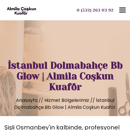
To
0 (532) 263 03 92
İstanbul Dolmabahçe Bb
Glow | Almila Coşkun
Kuaför
Anasayfa
//
Hizmet Bölgelerimiz
//
İstanbul
Dolmabahçe Bb Glow | Almila Coşkun Kuaför
Şişli Osmanbey'in kalbinde, profesyonel