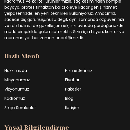
kadromuz ve kaliteli ürünlerimizle, saç kesiminden komple
boyaya, protez tırnaktan kalıcı ojeye kadar geniş hizmet
yelpazemizde, en yeni teknikleri kullanıyoruz. Amacımız,
sadece dış görünüşünüzü değil, aynı zamanda özgüveninizi
ve ruh halinizi de güzelleştirmek; sizi aynada gördüğünüzde
mutlu bir şekilde gülümsetmektir. Sizin için hijyen, konfor ve
memnuniyet her zaman önceliğimizdir.
Hızlı Menü
Hakkımızda
Hizmetlerimiz
Misyonumuz
Fiyatlar
Vizyonumuz
Paketler
Kadromuz
Blog
Sıkça Sorulanlar
İletişim
Yasal Bilgilendirme