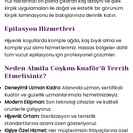
Yüz hatlarınızı ön plana çıkaran kaş dizaynı ve ipek
kirpik uygulamaları ile doğal ve estetik bir görünüm.
Kirpik laminasyonu ile bakışlarınıza derinlik katın.
Epilasyon Hizmetleri
Hijyenik koşullarda komple ağda, kaş bıyık alma ve
komple yüz alımı hizmetlerimiz. Hassas bölgeler dahil
tüm vücut epilasyonu için profesyonel çözümler.
Neden Almila Coşkun Kuaför'ü Tercih
Etmelisiniz?
Deneyimli Uzman Kadro:
Alanında uzman, sertifikalı
kuaför ve güzellik uzmanlarımızla hizmetinizdeyiz.
Modern Ekipman:
Son teknoloji cihazlar ve kaliteli
ürünlerle çalışıyoruz.
Hijyenik Ortam:
Sterilizasyon ve temizlik
standartlarına azami özen gösteriyoruz.
Kişiye Özel Hizmet:
Her müşterimizin ihtiyaçlarına özel