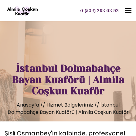
To
0 (532) 263 03 92
İstanbul Dolmabahçe
Bayan Kuaförü | Almila
Coşkun Kuaför
Anasayfa
//
Hizmet Bölgelerimiz
//
İstanbul
Dolmabahçe Bayan Kuaförü | Almila Coşkun Kuaför
Şişli Osmanbey'in kalbinde, profesyonel