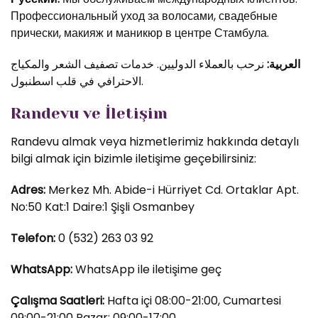
Профессиональный уход за волосами, свадебные
прически, макияж и маникюр в центре Стамбула.
العربية:
نرحب بالعملاء الدوليين. خدمات تصفيف الشعر والمكياج
الاحترافي في قلب اسطنبول.
Randevu ve İletişim
Randevu almak veya hizmetlerimiz hakkında detaylı
bilgi almak için bizimle iletişime geçebilirsiniz:
Adres:
Merkez Mh. Abide-i Hürriyet Cd. Ortaklar Apt.
No:50 Kat:1 Daire:1 Şişli Osmanbey
Telefon:
0 (532) 263 03 92
WhatsApp:
WhatsApp ile iletişime geç
Çalışma Saatleri:
Hafta içi 08:00-21:00, Cumartesi
09:00-21:00 Pazar: 09:00-17:00