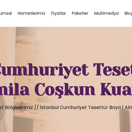
umsal
Hizmetlerimiz
Fiyatlar
Paketler
Multimedya
Blo
Cumhuriyet Teset
mila Coşkun Kua
t Bölgelerimiz
//
İstanbul Cumhuriyet Tesettür Boya | Al