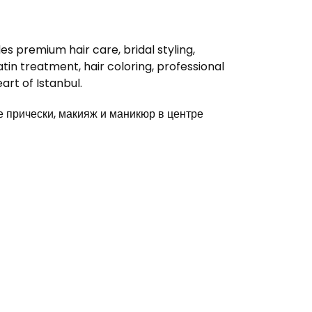
s premium hair care, bridal styling,
in treatment, hair coloring, professional
rt of Istanbul.
прически, макияж и маникюр в центре