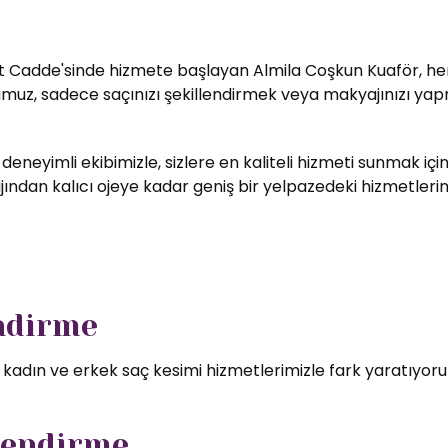
t Cadde'sinde hizmete başlayan Almila Coşkun Kuaför, her zi
umuz, sadece saçınızı şekillendirmek veya makyajınızı yapm
 deneyimli ekibimizle, sizlere en kaliteli hizmeti sunmak i
ndan kalıcı ojeye kadar geniş bir yelpazedeki hizmetlerimizd
endirme
l kadın ve erkek saç kesimi hizmetlerimizle fark yaratıyor
lendirme