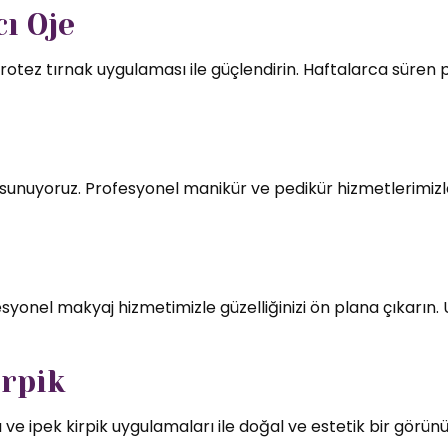
ı Oje
rotez tırnak uygulaması ile güçlendirin. Haftalarca süren par
mı sunuyoruz. Profesyonel manikür ve pedikür hizmetlerimizl
syonel makyaj hizmetimizle güzelliğinizi ön plana çıkarın.
irpik
 ve ipek kirpik uygulamaları ile doğal ve estetik bir görün