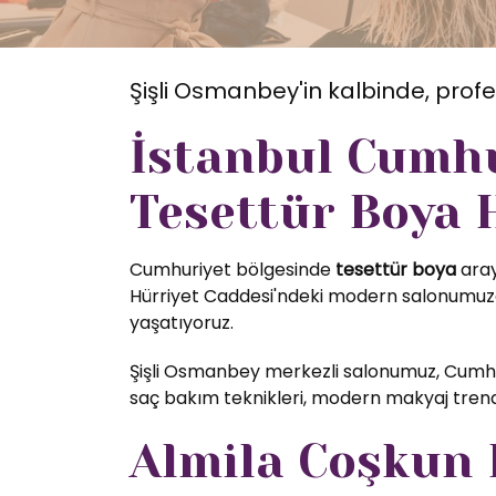
Şişli Osmanbey'in kalbinde, profe
İstanbul Cumhu
Tesettür Boya 
Cumhuriyet bölgesinde
tesettür boya
aray
Hürriyet Caddesi'ndeki modern salonumuzda
yaşatıyoruz.
Şişli Osmanbey merkezli salonumuz, Cumhur
saç bakım teknikleri, modern makyaj trendl
Almila Coşkun K