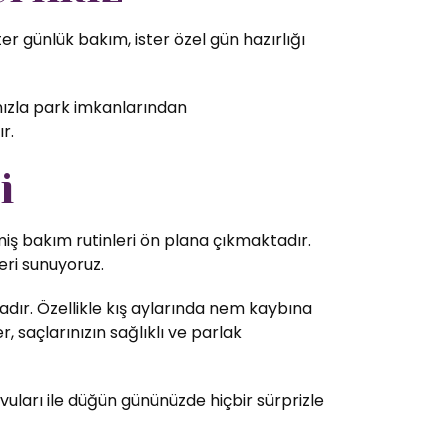
r günlük bakım, ister özel gün hazırlığı
ınızla park imkanlarından
r.
i
lmiş bakım rutinleri ön plana çıkmaktadır.
eri sunuyoruz.
dır. Özellikle kış aylarında nem kaybına
 saçlarınızın sağlıklı ve parlak
vuları ile düğün gününüzde hiçbir sürprizle