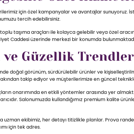
rimiz için özel kampanyalar ve avantajlar sunuyoruz. İste
numuzu tercih edebilirsiniz.
oplu taşıma araçları ile kolayca gelebilir veya özel arac
ürriyet Caddesi üzerinde merkezi bir konumda bulunmaktadı
ve Güzellik Trendler
nde doğal görünüm, sürdürülebilir ürünler ve kişiselleştiri
yakından takip ediyor ve müşterilerimize en güncel teknikl
ların onarımında en etkili yöntemler arasında yer almakta
rıcıdır. Salonumuzda kullandığımız premium kalite ürünler,
uzman ekibimiz, her detayı titizlikle planlar. Prova rande
ımı için tek adres.