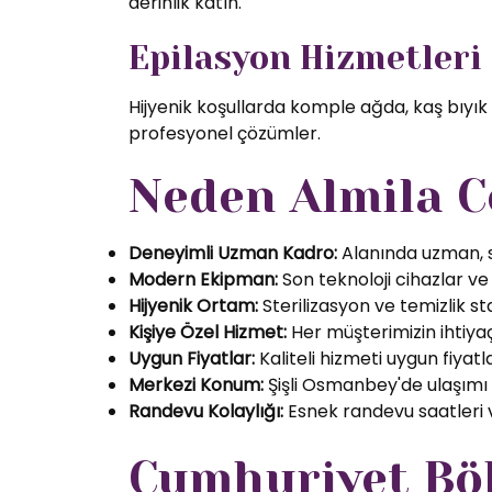
derinlik katın.
Epilasyon Hizmetleri
Hijyenik koşullarda komple ağda, kaş bıyık
profesyonel çözümler.
Neden Almila C
Deneyimli Uzman Kadro:
Alanında uzman, se
Modern Ekipman:
Son teknoloji cihazlar ve k
Hijyenik Ortam:
Sterilizasyon ve temizlik s
Kişiye Özel Hizmet:
Her müşterimizin ihtiyaç
Uygun Fiyatlar:
Kaliteli hizmeti uygun fiyatl
Merkezi Konum:
Şişli Osmanbey'de ulaşımı
Randevu Kolaylığı:
Esnek randevu saatleri ve
Cumhuriyet Böl