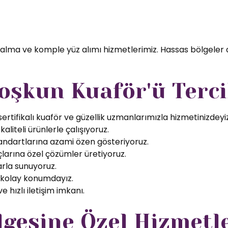
 alma ve komple yüz alımı hizmetlerimiz. Hassas bölgeler 
oşkun Kuaför'ü Terci
rtifikalı kuaför ve güzellik uzmanlarımızla hizmetinizdeyiz
aliteli ürünlerle çalışıyoruz.
tandartlarına azami özen gösteriyoruz.
larına özel çözümler üretiyoruz.
arla sunuyoruz.
 kolay konumdayız.
 hızlı iletişim imkanı.
gesine Özel Hizmetl