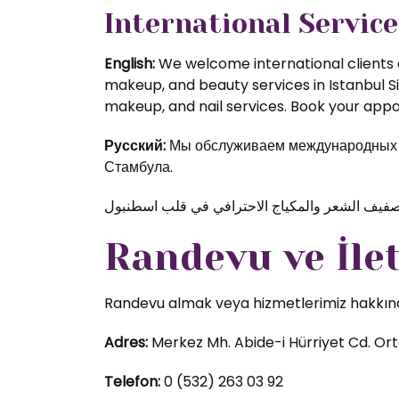
International Service
English:
We welcome international clients a
makeup, and beauty services in Istanbul S
makeup, and nail services. Book your appoi
Русский:
Мы обслуживаем международных кл
Стамбула.
Randevu ve İle
Randevu almak veya hizmetlerimiz hakkında d
Adres:
Merkez Mh. Abide-i Hürriyet Cd. Orta
Telefon:
0 (532) 263 03 92