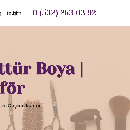
0 (532) 263 03 92
g
İletişim
tür Boya |
för
mila Coşkun Kuaför