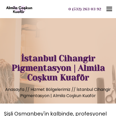
To
0 (532) 263 03 92
İstanbul Cihangir
Pigmentasyon | Almila
Coşkun Kuaför
Anasayfa
//
Hizmet Bölgelerimiz
//
İstanbul Cihangir
Pigmentasyon | Almila Coşkun Kuaför
Şişli Osmanbey'in kalbinde, profesyonel