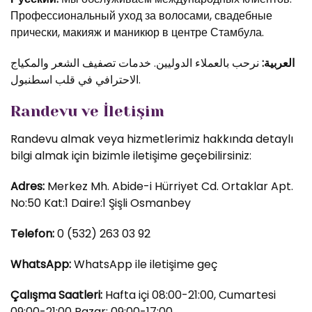
Профессиональный уход за волосами, свадебные
прически, макияж и маникюр в центре Стамбула.
العربية:
نرحب بالعملاء الدوليين. خدمات تصفيف الشعر والمكياج
الاحترافي في قلب اسطنبول.
Randevu ve İletişim
Randevu almak veya hizmetlerimiz hakkında detaylı
bilgi almak için bizimle iletişime geçebilirsiniz:
Adres:
Merkez Mh. Abide-i Hürriyet Cd. Ortaklar Apt.
No:50 Kat:1 Daire:1 Şişli Osmanbey
Telefon:
0 (532) 263 03 92
WhatsApp:
WhatsApp ile iletişime geç
Çalışma Saatleri:
Hafta içi 08:00-21:00, Cumartesi
09:00-21:00 Pazar: 09:00-17:00