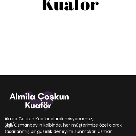
Almila Coskun Kuaför olarak misyonumuz;
Şişli/Osmanbey'ın kalbinde, her müşterimize özel olarak
tasarlanmış bir güzellik deneyimi sunmaktır. Uzman