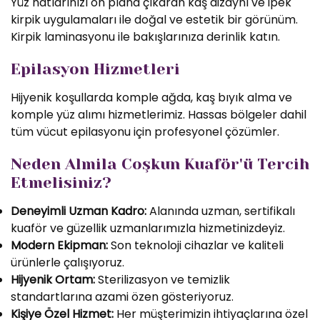
Yüz hatlarınızı ön plana çıkaran kaş dizaynı ve ipek
kirpik uygulamaları ile doğal ve estetik bir görünüm.
Kirpik laminasyonu ile bakışlarınıza derinlik katın.
Epilasyon Hizmetleri
Hijyenik koşullarda komple ağda, kaş bıyık alma ve
komple yüz alımı hizmetlerimiz. Hassas bölgeler dahil
tüm vücut epilasyonu için profesyonel çözümler.
Neden Almila Coşkun Kuaför'ü Tercih
Etmelisiniz?
Deneyimli Uzman Kadro:
Alanında uzman, sertifikalı
kuaför ve güzellik uzmanlarımızla hizmetinizdeyiz.
Modern Ekipman:
Son teknoloji cihazlar ve kaliteli
ürünlerle çalışıyoruz.
Hijyenik Ortam:
Sterilizasyon ve temizlik
standartlarına azami özen gösteriyoruz.
Kişiye Özel Hizmet:
Her müşterimizin ihtiyaçlarına özel