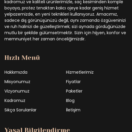
kadromuz ve kaliteli ürünlerimizle, saç kesiminden komple
boyaya, protez tırnaktan kalıcı ojeye kadar geniş hizmet
yelpazemizde, en yeni teknikleri kullanıyoruz. Amacımız,
sadece dış görünüşünüzü değil, aynı zamanda özgüveninizi
ve ruh halinizi de güzelleştirmek; sizi aynada gördüğünüzde
mutlu bir şekilde gülümsetmektir. Sizin için hijyen, konfor ve
memnuniyet her zaman önceliğimizdir.
Hızlı Menü
Hakkımızda
Hizmetlerimiz
Misyonumuz
Fiyatlar
Vizyonumuz
Paketler
Kadromuz
Blog
Sıkça Sorulanlar
İletişim
Yasal Bilgilendirme