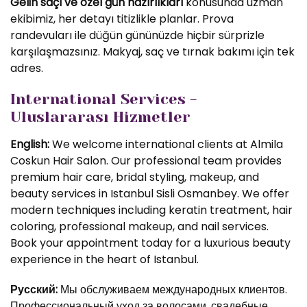
Gelin saçı ve özel gün hazırlıkları
konusunda uzman
ekibimiz, her detayı titizlikle planlar. Prova
randevuları ile düğün gününüzde hiçbir sürprizle
karşılaşmazsınız. Makyaj, saç ve tırnak bakımı için tek
adres.
International Services -
Uluslararası Hizmetler
English:
We welcome international clients at Almila
Coskun Hair Salon. Our professional team provides
premium hair care, bridal styling, makeup, and
beauty services in Istanbul Sisli Osmanbey. We offer
modern techniques including keratin treatment, hair
coloring, professional makeup, and nail services.
Book your appointment today for a luxurious beauty
experience in the heart of Istanbul.
Русский:
Мы обслуживаем международных клиентов.
Профессиональный уход за волосами, свадебные