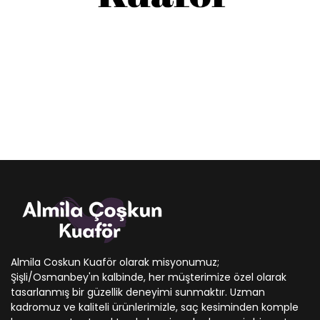
Almila Coskun Kuaför olarak misyonumuz;
Şişli/Osmanbey'ın kalbinde, her müşterimize özel olarak
tasarlanmış bir güzellik deneyimi sunmaktır. Uzman
kadromuz ve kaliteli ürünlerimizle, saç kesiminden komple