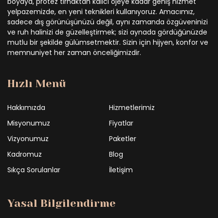
boyaya, protez tırnaktan kalıcı ojeye kadar geniş hizmet
yelpazemizde, en yeni teknikleri kullanıyoruz. Amacımız,
sadece dış görünüşünüzü değil, aynı zamanda özgüveninizi
ve ruh halinizi de güzelleştirmek; sizi aynada gördüğünüzde
mutlu bir şekilde gülümsetmektir. Sizin için hijyen, konfor ve
memnuniyet her zaman önceliğimizdir.
Hızlı Menü
Hakkımızda
Hizmetlerimiz
Misyonumuz
Fiyatlar
Vizyonumuz
Paketler
Kadromuz
Blog
Sıkça Sorulanlar
İletişim
Yasal Bilgilendirme