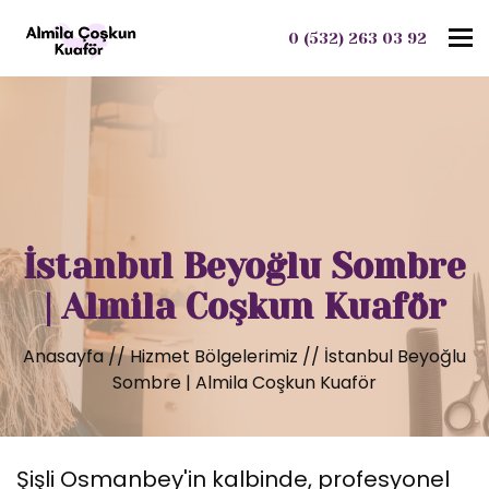
To
0 (532) 263 03 92
İstanbul Beyoğlu Sombre
| Almila Coşkun Kuaför
Anasayfa
//
Hizmet Bölgelerimiz
//
İstanbul Beyoğlu
Sombre | Almila Coşkun Kuaför
Şişli Osmanbey'in kalbinde, profesyonel