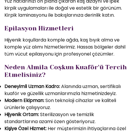
Yüz hatlarınızı ön plana çıkaran kaş dizaynı ve ipek
kirpik uygulamaları ile doğal ve estetik bir görünüm.
Kirpik laminasyonu ile bakışlarınıza derinlik katın.
Epilasyon Hizmetleri
Hijyenik koşullarda komple ağda, kaş bıyık alma ve
komple yüz alımı hizmetlerimiz. Hassas bölgeler dahil
tüm vücut epilasyonu için profesyonel çözümler.
Neden Almila Coşkun Kuaför'ü Tercih
Etmelisiniz?
Deneyimli Uzman Kadro:
Alanında uzman, sertifikalı
kuaför ve güzellik uzmanlarımızla hizmetinizdeyiz.
Modern Ekipman:
Son teknoloji cihazlar ve kaliteli
ürünlerle çalışıyoruz.
Hijyenik Ortam:
Sterilizasyon ve temizlik
standartlarına azami özen gösteriyoruz.
Kişiye Özel Hizmet:
Her müşterimizin ihtiyaçlarına özel