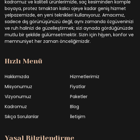
kadromuz ve kaliteli ürünlerimizle, saç kesiminden komple
boyaya, protez tırnaktan kalıcı ojeye kadar geniş hizmet
yelpazemizde, en yeni teknikleri kullanıyoruz. Amacımız,
sadece dış görünüşünüzü değil, aynı zamanda özgüveninizi
ve ruh halinizi de güzelleştirmek; sizi aynada gördüğünüzde
mutlu bir şekilde gülümsetmektir. Sizin için hijyen, konfor ve
memnuniyet her zaman önceliğimizdir.
Hızlı Menü
Hakkımızda
Hizmetlerimiz
Misyonumuz
Fiyatlar
Vizyonumuz
Paketler
Kadromuz
Blog
Sıkça Sorulanlar
İletişim
Yasal Bilgilendirme