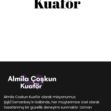
Almila Coskun Kuaför olarak misyonumuz;
Şişli/Osmanbey'ın kalbinde, her müşterimize özel olarak
tasarlanmış bir güzellik deneyimi sunmaktır. Uzman