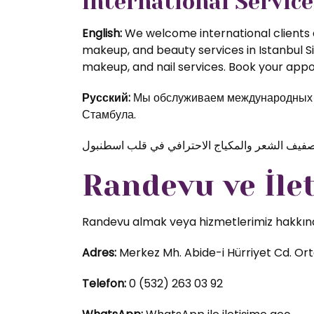
International Service
English:
We welcome international clients a
makeup, and beauty services in Istanbul S
makeup, and nail services. Book your appoi
Русский:
Мы обслуживаем международных кл
Стамбула.
Randevu ve İle
Randevu almak veya hizmetlerimiz hakkında d
Adres:
Merkez Mh. Abide-i Hürriyet Cd. Orta
Telefon:
0 (532) 263 03 92