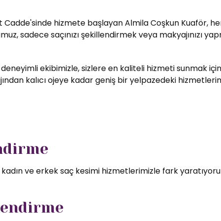
t Cadde'sinde hizmete başlayan Almila Coşkun Kuaför, her zi
umuz, sadece saçınızı şekillendirmek veya makyajınızı yapm
 deneyimli ekibimizle, sizlere en kaliteli hizmeti sunmak i
ndan kalıcı ojeye kadar geniş bir yelpazedeki hizmetlerimizd
endirme
l kadın ve erkek saç kesimi hizmetlerimizle fark yaratıyor
lendirme