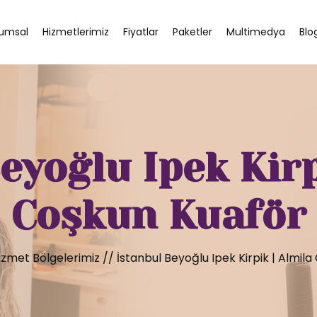
umsal
Hizmetlerimiz
Fiyatlar
Paketler
Multimedya
Blo
eyoğlu Ipek Kirp
Coşkun Kuaför
izmet Bölgelerimiz
//
İstanbul Beyoğlu Ipek Kirpik | Almil