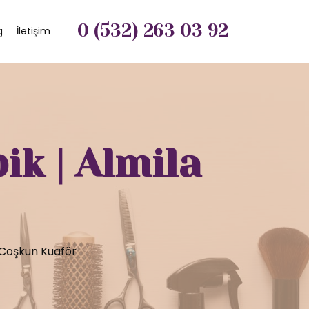
0 (532) 263 03 92
g
İletişim
ik | Almila
a Coşkun Kuaför