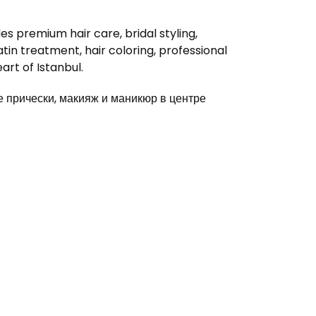
s premium hair care, bridal styling,
in treatment, hair coloring, professional
rt of Istanbul.
прически, макияж и маникюр в центре