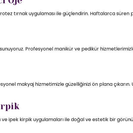
ı Oje
rotez tırnak uygulaması ile güçlendirin. Haftalarca süren par
mı sunuyoruz. Profesyonel manikür ve pedikür hizmetlerimizl
syonel makyaj hizmetimizle güzelliğinizi ön plana çıkarın.
irpik
 ve ipek kirpik uygulamaları ile doğal ve estetik bir görün