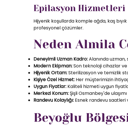
Epilasyon Hizmetleri
Hijyenik koşullarda komple ağda, kaş bıyık
profesyonel çözümler.
Neden Almila C
Deneyimli Uzman Kadro:
Alanında uzman, se
Modern Ekipman:
Son teknoloji cihazlar ve k
Hijyenik Ortam:
Sterilizasyon ve temizlik s
Kişiye Özel Hizmet:
Her müşterimizin ihtiyaç
Uygun Fiyatlar:
Kaliteli hizmeti uygun fiyatl
Merkezi Konum:
Şişli Osmanbey'de ulaşımı
Randevu Kolaylığı:
Esnek randevu saatleri ve
Beyoğlu Bölges