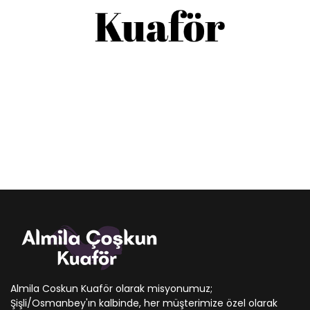
Almila Coskun Kuaför olarak misyonumuz;
Şişli/Osmanbey'ın kalbinde, her müşterimize özel olarak