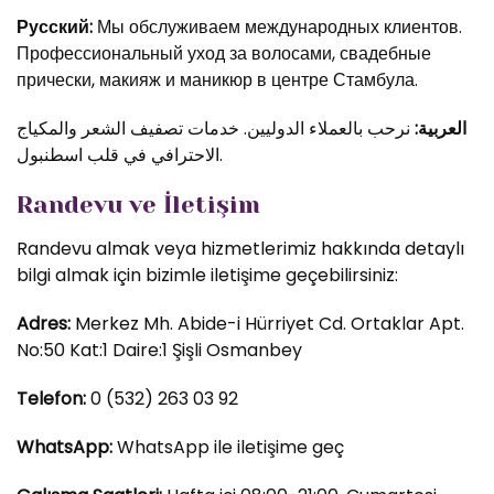
Русский:
Мы обслуживаем международных клиентов.
Профессиональный уход за волосами, свадебные
прически, макияж и маникюр в центре Стамбула.
العربية:
نرحب بالعملاء الدوليين. خدمات تصفيف الشعر والمكياج
الاحترافي في قلب اسطنبول.
Randevu ve İletişim
Randevu almak veya hizmetlerimiz hakkında detaylı
bilgi almak için bizimle iletişime geçebilirsiniz:
Adres:
Merkez Mh. Abide-i Hürriyet Cd. Ortaklar Apt.
No:50 Kat:1 Daire:1 Şişli Osmanbey
Telefon:
0 (532) 263 03 92
WhatsApp:
WhatsApp ile iletişime geç