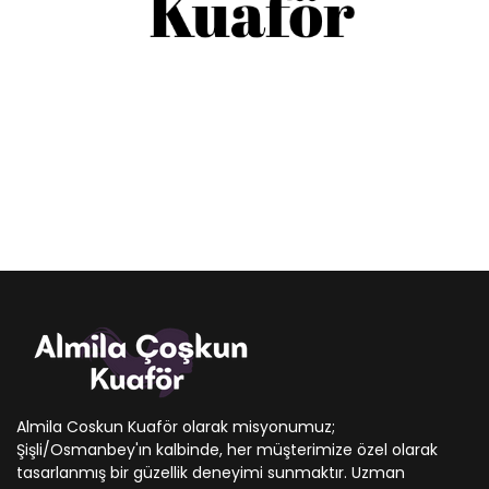
Almila Coskun Kuaför olarak misyonumuz;
Şişli/Osmanbey'ın kalbinde, her müşterimize özel olarak
tasarlanmış bir güzellik deneyimi sunmaktır. Uzman