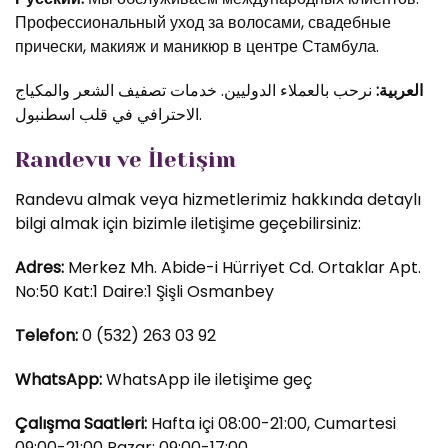
Профессиональный уход за волосами, свадебные
прически, макияж и маникюр в центре Стамбула.
العربية:
نرحب بالعملاء الدوليين. خدمات تصفيف الشعر والمكياج
الاحترافي في قلب اسطنبول.
Randevu ve İletişim
Randevu almak veya hizmetlerimiz hakkında detaylı
bilgi almak için bizimle iletişime geçebilirsiniz:
Adres:
Merkez Mh. Abide-i Hürriyet Cd. Ortaklar Apt.
No:50 Kat:1 Daire:1 Şişli Osmanbey
Telefon:
0 (532) 263 03 92
WhatsApp:
WhatsApp ile iletişime geç
Çalışma Saatleri:
Hafta içi 08:00-21:00, Cumartesi
09:00-21:00 Pazar: 09:00-17:00