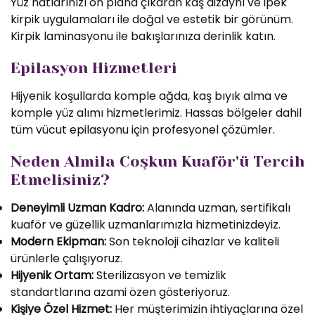
Yüz hatlarınızı ön plana çıkaran kaş dizaynı ve ipek
kirpik uygulamaları ile doğal ve estetik bir görünüm.
Kirpik laminasyonu ile bakışlarınıza derinlik katın.
Epilasyon Hizmetleri
Hijyenik koşullarda komple ağda, kaş bıyık alma ve
komple yüz alımı hizmetlerimiz. Hassas bölgeler dahil
tüm vücut epilasyonu için profesyonel çözümler.
Neden Almila Coşkun Kuaför'ü Tercih
Etmelisiniz?
Deneyimli Uzman Kadro:
Alanında uzman, sertifikalı
kuaför ve güzellik uzmanlarımızla hizmetinizdeyiz.
Modern Ekipman:
Son teknoloji cihazlar ve kaliteli
ürünlerle çalışıyoruz.
Hijyenik Ortam:
Sterilizasyon ve temizlik
standartlarına azami özen gösteriyoruz.
Kişiye Özel Hizmet:
Her müşterimizin ihtiyaçlarına özel