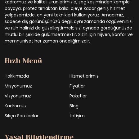
kadromuz ve kaliteli ürünlerimizle, saç kesiminden komple
boyaya, protez tırnaktan kalıcı ojeye kadar geniş hizmet
yelpazemizde, en yeni teknikleri kullanıyoruz. Amacımız,
sadece dış görünüşünüzü değil, aynı zamanda özgüveninizi
ve ruh halinizi de güzelleştirmek; sizi aynada gördüğünüzde
mutlu bir şekilde gülümsetmektir. Sizin için hijyen, konfor ve
memnuniyet her zaman önceliğimizdir.
Hızlı Menü
Hakkımızda
Hizmetlerimiz
Misyonumuz
Fiyatlar
Vizyonumuz
Paketler
Kadromuz
Blog
Sıkça Sorulanlar
İletişim
Yasal Bilgilendirme