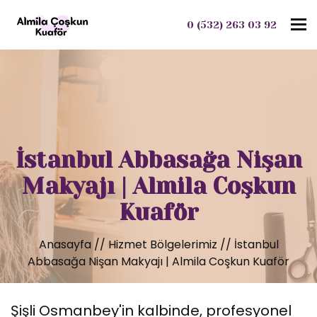
To
0 (532) 263 03 92
İstanbul Abbasağa Nişan
Makyajı | Almila Coşkun
Kuaför
Anasayfa
//
Hizmet Bölgelerimiz
//
İstanbul
Abbasağa Nişan Makyajı | Almila Coşkun Kuaför
Şişli Osmanbey'in kalbinde, profesyonel