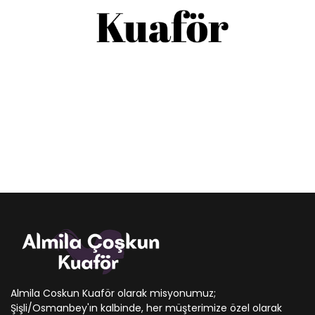
Almila Coskun Kuaför olarak misyonumuz;
Şişli/Osmanbey'ın kalbinde, her müşterimize özel olarak