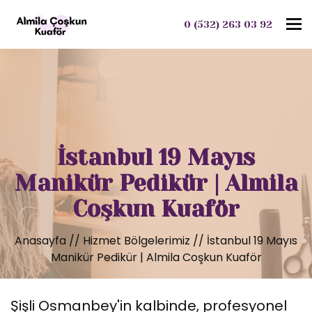
To
0 (532) 263 03 92
İstanbul 19 Mayıs
Manikür Pedikür | Almila
Coşkun Kuaför
Anasayfa
//
Hizmet Bölgelerimiz
//
İstanbul 19 Mayıs
Manikür Pedikür | Almila Coşkun Kuaför
Şişli Osmanbey'in kalbinde, profesyonel