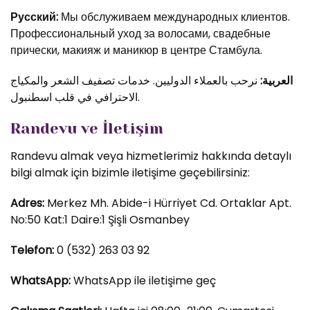
Русский:
Мы обслуживаем международных клиентов.
Профессиональный уход за волосами, свадебные
прически, макияж и маникюр в центре Стамбула.
العربية:
نرحب بالعملاء الدوليين. خدمات تصفيف الشعر والمكياج
الاحترافي في قلب اسطنبول.
Randevu ve İletişim
Randevu almak veya hizmetlerimiz hakkında detaylı
bilgi almak için bizimle iletişime geçebilirsiniz:
Adres:
Merkez Mh. Abide-i Hürriyet Cd. Ortaklar Apt.
No:50 Kat:1 Daire:1 Şişli Osmanbey
Telefon:
0 (532) 263 03 92
WhatsApp:
WhatsApp ile iletişime geç